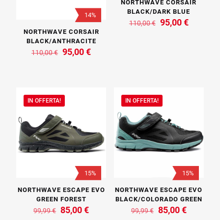
NORTHWAVE CORSAIR
BLACK/DARK BLUE
14%
Il
Il
95,00
€
110,00
€
prezzo
prezzo
NORTHWAVE CORSAIR
originale
attuale
BLACK/ANTHRACITE
era:
è:
Il
Il
95,00
€
110,00
€
110,00 €.
95,00 €.
prezzo
prezzo
originale
attuale
era:
è:
110,00 €.
95,00 €.
IN OFFERTA!
IN OFFERTA!
15%
15%
NORTHWAVE ESCAPE EVO
NORTHWAVE ESCAPE EVO
GREEN FOREST
BLACK/COLORADO GREEN
Il
Il
Il
Il
85,00
€
85,00
€
99,99
€
99,99
€
prezzo
prezzo
prezzo
prezzo