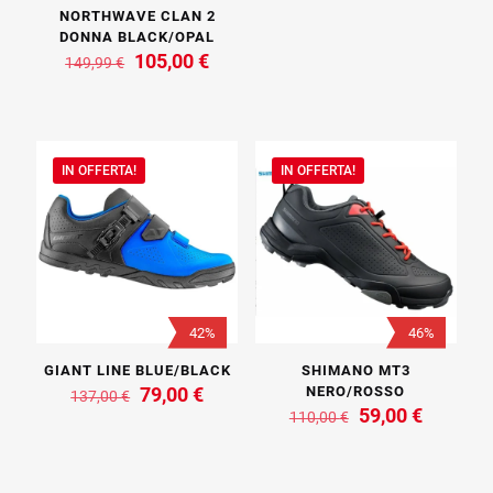
era:
è:
NORTHWAVE CLAN 2
110,00 €.
79,00 €.
DONNA BLACK/OPAL
Il
Il
105,00
€
149,99
€
prezzo
prezzo
originale
attuale
era:
è:
149,99 €.
105,00 €.
IN OFFERTA!
IN OFFERTA!
42%
46%
GIANT LINE BLUE/BLACK
SHIMANO MT3
Il
Il
79,00
€
NERO/ROSSO
137,00
€
prezzo
prezzo
Il
Il
59,00
€
110,00
€
originale
attuale
prezzo
prezzo
era:
è:
originale
attuale
137,00 €.
79,00 €.
era:
è: