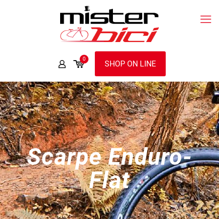
0
SHOP ON LINE
Scarpe Enduro-
Flat