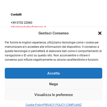
Contact centre
Contatti
+39 0732 22060
info@misterbicifabriano.it
Gestisci Consenso
Per fornire le migliori esperienze, utilizziamo tecnologie come i cookie per
memorizzare e/o accedere alle informazioni del dispositivo. Il consenso a
queste tecnologie ci permetterà di elaborare dati come il comportamento di
navigazione o ID unici su questo sito. Non acconsentire o ritirare il
consenso può influire negativamente su alcune caratteristiche e funzioni.
©
2026
Mister Bici srl - P.Iva 02294160425 |
|
Privacy Policy
|
Preferenze Cookie
|
Preferenze Cookie
|
Cookie Policy
Termini e condizioni
Accetta
Nega
Visualizza le preferenze
0
Cookie Policy
PRIVACY POLICY COMPLIANZ