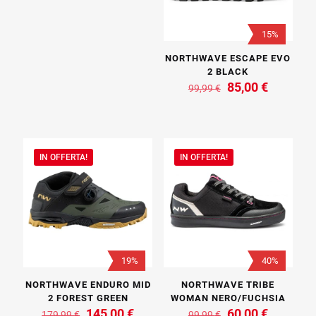
era:
è:
159,99 €.
135,00 €.
15%
NORTHWAVE ESCAPE EVO
2 BLACK
Il
Il
85,00
€
99,99
€
prezzo
prezzo
originale
attuale
era:
è:
99,99 €.
85,00 €.
IN OFFERTA!
IN OFFERTA!
19%
40%
NORTHWAVE ENDURO MID
NORTHWAVE TRIBE
2 FOREST GREEN
WOMAN NERO/FUCHSIA
Il
Il
Il
Il
145,00
€
60,00
€
179,99
€
99,99
€