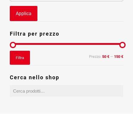
Applica
Filtra per prezzo
Prezzo
Prezzo
Prezzo:
50 €
—
150 €
Filtra
Min
Max
Cerca nello shop