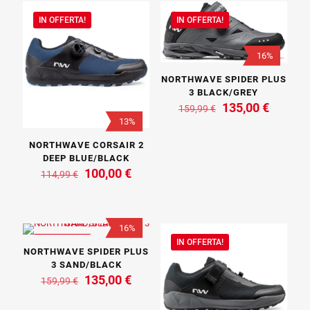
110,00 €.
59,00 €.
IN OFFERTA!
IN OFFERTA!
16%
NORTHWAVE SPIDER PLUS
3 BLACK/GREY
Il
Il
135,00
€
159,99
€
prezzo
prezzo
13%
originale
attuale
era:
è:
NORTHWAVE CORSAIR 2
159,99 €.
135,00 
DEEP BLUE/BLACK
Il
Il
100,00
€
114,99
€
prezzo
prezzo
originale
attuale
era:
è:
114,99 €.
100,00 €.
16%
IN OFFERTA!
IN OFFERTA!
NORTHWAVE SPIDER PLUS
3 SAND/BLACK
Il
Il
135,00
€
159,99
€
prezzo
prezzo
originale
attuale