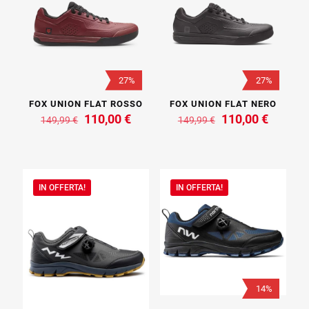
27%
27%
FOX UNION FLAT ROSSO
FOX UNION FLAT NERO
Il
Il
Il
Il
110,00
€
110,00
€
149,99
€
149,99
€
prezzo
prezzo
prezzo
prezzo
originale
attuale
originale
attuale
era:
è:
era:
è:
149,99 €.
110,00 €.
149,99 €.
110,00 
IN OFFERTA!
IN OFFERTA!
14%