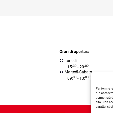
prezzo
99,99 €.
60,00 €.
Questo
più
original
prodotto
varianti.
era:
ha
Le
139,00 
più
opzioni
varianti.
possono
Le
essere
opzioni
scelte
orari
posson
nella
essere
pagina
Orari di apertura
scelte
del
nella
prodotto
Lunedì
pagina
30
00
15:
- 20:
del
Martedì-Sabato
prodotto
00
00
30
00
09:
- 13:
| 15:
- 20:
Per fornire 
e/o accedere
permetterà d
sito. Non ac
caratteristic