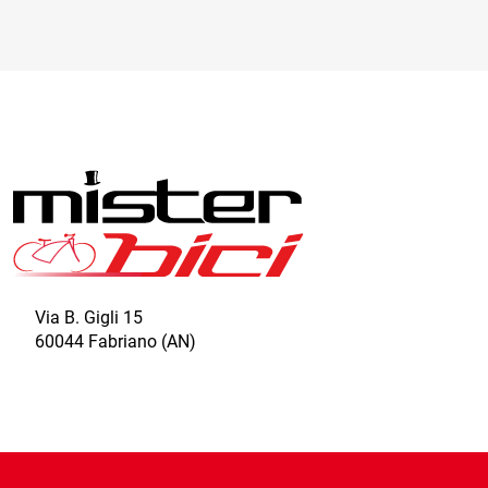
opzioni
possono
essere
scelte
nella
pagina
del
prodotto
Via B. Gigli 15
60044 Fabriano (AN)