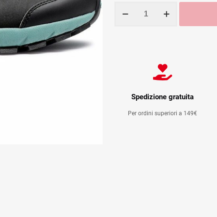
NORTHWAVE
ESCAPE
EVO
BLACK/COLORADO
GREEN
quantità
Spedizione gratuita
Per ordini superiori a 149€