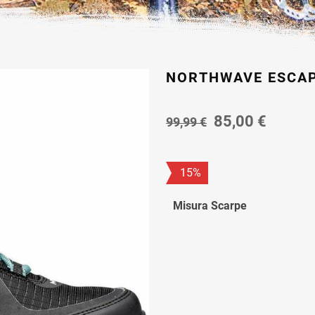
NORTHWAVE ESCAP
Il
Il
85,00
€
99,99
€
prezzo
prezzo
originale
attuale
era:
è:
15%
99,99 €.
85,00 
Misura Scarpe