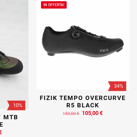
IN OFFERTA!
34%
FIZIK TEMPO OVERCURVE
R5 BLACK
10%
Il
Il
105,00
€
159,00
€
’ MTB
prezzo
prezzo
Questo
E
originale
attuale
prodotto
Il
€
era:
è:
ha