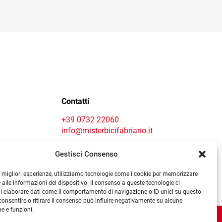
prezzo
159,00 €.
105,00 €.
più
e
attuale
varianti.
è:
Le
€.
125,00 €.
opzioni
possono
essere
scelte
Contact centre
o
nella
pagina
Contatti
del
prodotto
+39 0732 22060
info@misterbicifabriano.it
Gestisci Consenso
le migliori esperienze, utilizziamo tecnologie come i cookie per memorizzare
 alle informazioni del dispositivo. Il consenso a queste tecnologie ci
i elaborare dati come il comportamento di navigazione o ID unici su questo
consentire o ritirare il consenso può influire negativamente su alcune
he e funzioni.