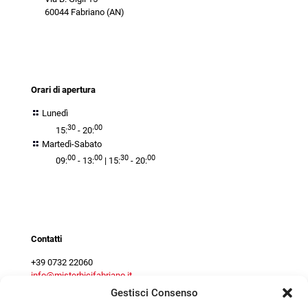
60044 Fabriano (AN)
orari
Orari di apertura
Lunedì
30
00
15:
- 20:
Martedì-Sabato
00
00
30
00
09:
- 13:
| 15:
- 20:
Contact centre
Contatti
+39 0732 22060
info@misterbicifabriano.it
Gestisci Consenso