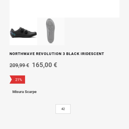
NORTHWAVE REVOLUTION 3 BLACK IRIDESCENT
Il
Il
165,00
€
209,99
€
prezzo
prezzo
originale
attuale
21%
era:
è:
209,99 €.
165,00 €.
Misura Scarpe
42