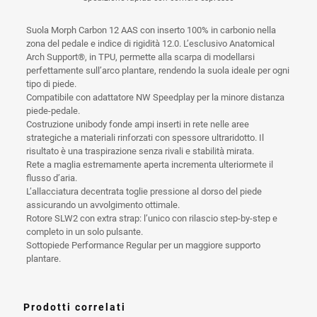
Suola Morph Carbon 12 AAS con inserto 100% in carbonio nella
zona del pedale e indice di rigidità 12.0. L’esclusivo Anatomical
Arch Support®, in TPU, permette alla scarpa di modellarsi
perfettamente sull’arco plantare, rendendo la suola ideale per ogni
tipo di piede.
Compatibile con adattatore NW Speedplay per la minore distanza
piede-pedale.
Costruzione unibody fonde ampi inserti in rete nelle aree
strategiche a materiali rinforzati con spessore ultraridotto. Il
risultato è una traspirazione senza rivali e stabilità mirata.
Rete a maglia estremamente aperta incrementa ulteriormete il
flusso d’aria.
L’allacciatura decentrata toglie pressione al dorso del piede
assicurando un avvolgimento ottimale.
Rotore SLW2 con extra strap: l’unico con rilascio step-by-step e
completo in un solo pulsante.
Sottopiede Performance Regular per un maggiore supporto
plantare.
Prodotti correlati