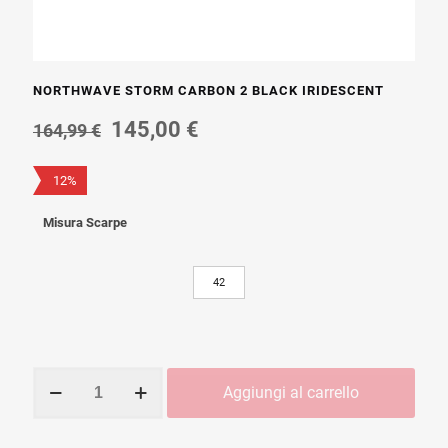
NORTHWAVE STORM CARBON 2 BLACK IRIDESCENT
Il
Il
145,00
€
164,99
€
prezzo
prezzo
originale
attuale
12%
era:
è:
164,99 €.
145,00 €.
Misura Scarpe
42
NORTHWAVE
Aggiungi al carrello
STORM
CARBON
2