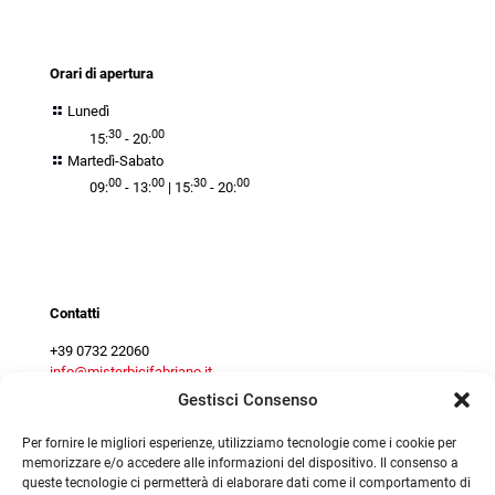
orari
Orari di apertura
Lunedì
30
00
15:
- 20:
Martedì-Sabato
00
00
30
00
09:
- 13:
| 15:
- 20:
Contact centre
Contatti
+39 0732 22060
info@misterbicifabriano.it
Gestisci Consenso
Per fornire le migliori esperienze, utilizziamo tecnologie come i cookie per
memorizzare e/o accedere alle informazioni del dispositivo. Il consenso a
queste tecnologie ci permetterà di elaborare dati come il comportamento di