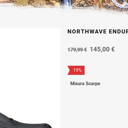
NORTHWAVE ENDUR
Il
Il
145,00
€
179,99
€
prezzo
prez
originale
attu
era:
è:
19%
179,99 €.
145,
Misura Scarpe