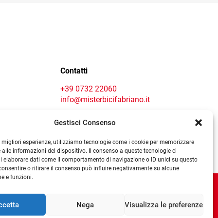
Le
opzioni
possono
essere
o
scelte
Contact centre
nella
Contatti
pagina
del
+39 0732 22060
prodotto
info@misterbicifabriano.it
Gestisci Consenso
le migliori esperienze, utilizziamo tecnologie come i cookie per memorizzare
 alle informazioni del dispositivo. Il consenso a queste tecnologie ci
i elaborare dati come il comportamento di navigazione o ID unici su questo
consentire o ritirare il consenso può influire negativamente su alcune
he e funzioni.
renze Cookie
|
Termini e condizioni
ccetta
Nega
Visualizza le preferenze