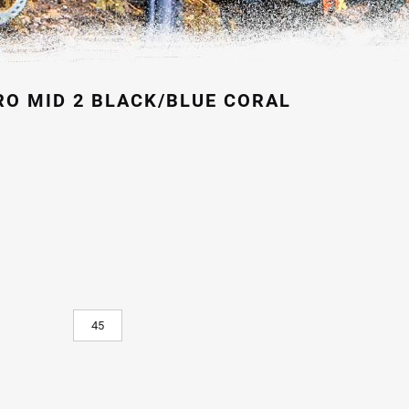
O MID 2 BLACK/BLUE CORAL
zo
ale
00 €.
45