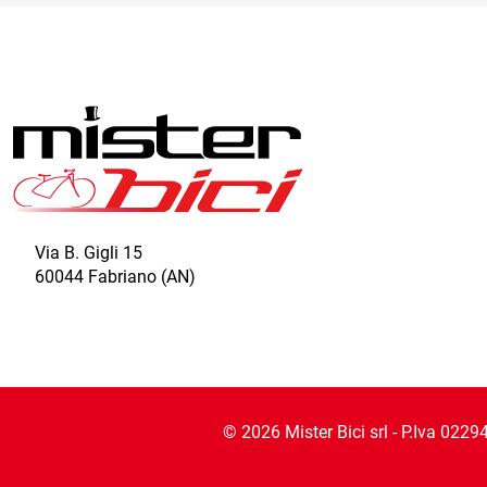
possono
essere
scelte
nella
pagina
del
prodotto
Via B. Gigli 15
60044 Fabriano (AN)
©
2026
Mister Bici srl - P.Iva 022