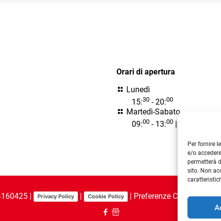
164,99 €.
145,00 €.
varianti.
più
Le
varianti.
opzioni
Le
posson
opzioni
orari
essere
possono
scelte
essere
Orari di apertura
nella
scelte
pagina
nella
Lunedì
del
pagina
30
00
15:
- 20:
prodotto
del
Martedì-Sabato
prodotto
00
00
30
00
09:
- 13:
| 15:
- 20:
Per fornire 
e/o accedere
permetterà d
sito. Non ac
caratteristic
94160425 |
|
|
Preferenze Cookie
|
Prefe
Privacy Policy
Cookie Policy
A