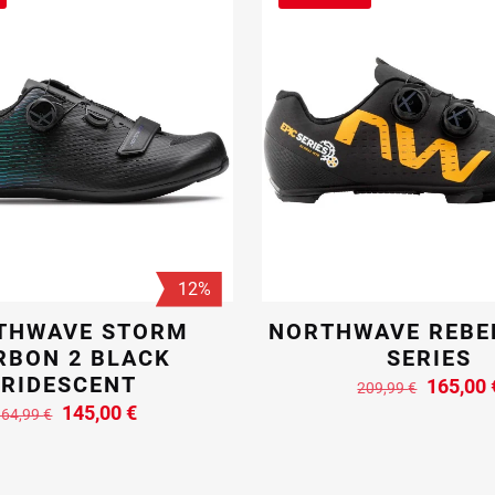
12%
THWAVE STORM
NORTHWAVE REBEL
RBON 2 BLACK
SERIES
IRIDESCENT
Il
165,00
209,99
€
prezzo
Il
Il
145,00
€
164,99
€
Questo
original
prezzo
prezzo
prodotto
Questo
era:
originale
attuale
ha
prodotto
209,99 
era:
è:
più
ha