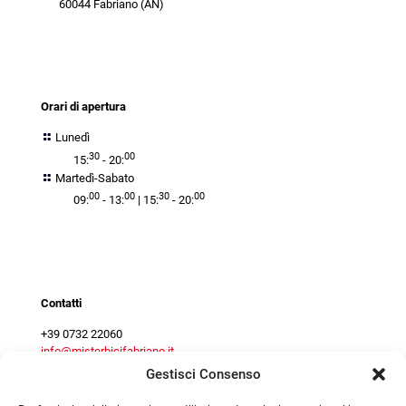
60044 Fabriano (AN)
orari
Orari di apertura
Lunedì
30
00
15:
- 20:
Martedì-Sabato
00
00
30
00
09:
- 13:
| 15:
- 20:
Contact centre
Contatti
+39 0732 22060
info@misterbicifabriano.it
Gestisci Consenso