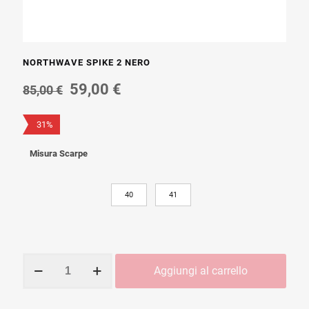
NORTHWAVE SPIKE 2 NERO
Il
Il
59,00
€
85,00
€
prezzo
prezzo
originale
attuale
31%
era:
è:
85,00 €.
59,00 €.
Misura Scarpe
40
41
NORTHWAVE
Aggiungi al carrello
SPIKE
2
NERO