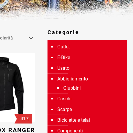
Categorie
Outlet
E-Bike
Usato
Abbigliamento
Giubbini
Caschi
Scarpe
41%
Biciclette e telai
OX RANGER
Componenti