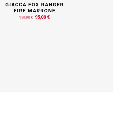
GIACCA FOX RANGER
FIRE MARRONE
Il
Il
95,00
€
159,90
€
prezzo
prezzo
originale
attuale
era:
è:
159,90 €.
95,00 €.