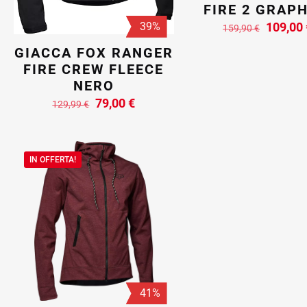
FIRE 2 GRAPH
Il
39%
109,00
159,90
€
prezzo
GIACCA FOX RANGER
original
FIRE CREW FLEECE
era:
NERO
159,90 
Il
Il
79,00
€
129,99
€
prezzo
prezzo
originale
attuale
era:
è:
IN OFFERTA!
129,99 €.
79,00 €.
41%