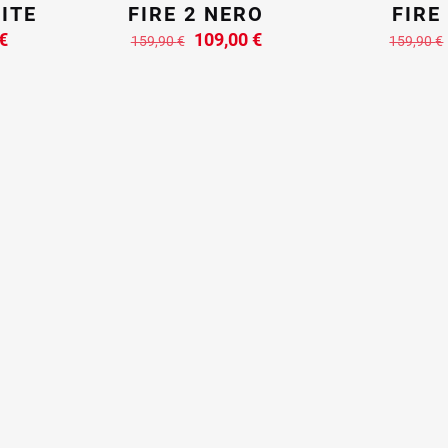
ITE
FIRE 2 NERO
FIRE
Il
Il
Il
€
109,00
€
159,90
€
159,90
€
prezzo
prezzo
prezzo
e
attuale
originale
attuale
è:
era:
è:
€.
109,00 €.
159,90 €.
109,00 €.