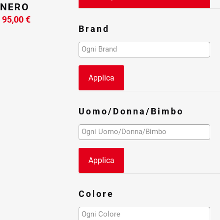
 NERO
Il
Il
95,00
€
Brand
prezzo
prezzo
originale
attuale
era:
è:
159,90 €.
95,00 €.
Applica
Uomo/Donna/Bimbo
Applica
Colore