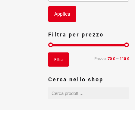
Applica
Filtra per prezzo
Prezzo
Prezzo
Prezzo:
70 €
—
110 €
Filtra
Min
Max
Cerca nello shop