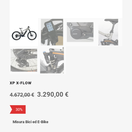
XP X-FLOW
Il
Il
3.290,00
€
4.672,00
€
prezzo
prezzo
originale
attuale
30%
era:
è:
4.672,00 €.
3.290,00 €.
Misura Bici ed E-Bike