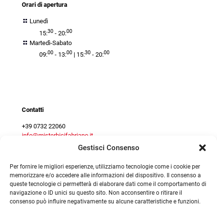
Orari di apertura
Lunedì
30
00
15:
- 20:
Martedì-Sabato
00
00
30
00
09:
- 13:
| 15:
- 20:
Contact centre
Contatti
+39 0732 22060
info@misterbicifabriano.it
Gestisci Consenso
Per fornire le migliori esperienze, utilizziamo tecnologie come i cookie per
memorizzare e/o accedere alle informazioni del dispositivo. Il consenso a
queste tecnologie ci permetterà di elaborare dati come il comportamento di
navigazione o ID unici su questo sito. Non acconsentire o ritirare il
consenso può influire negativamente su alcune caratteristiche e funzioni.
©
2026
Mister Bici srl - P.Iva 02294160425 |
|
Privacy Policy
|
Preferenze Cookie
|
Preferenze Cookie
|
Cookie Policy