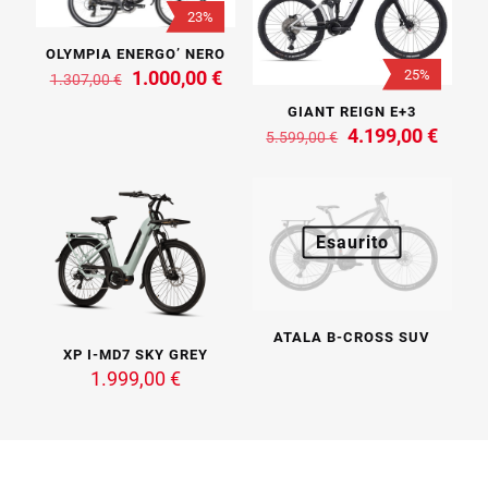
23%
OLYMPIA ENERGO’ NERO
Il
Il
25%
1.000,00
€
1.307,00
€
prezzo
prezzo
GIANT REIGN E+3
originale
attuale
Il
Il
4.199,00
€
era:
è:
5.599,00
€
prezzo
prezz
1.307,00 €.
1.000,00 €.
Questo
originale
attua
prodotto
era:
è:
ha
5.599,00 €.
4.199
più
Esaurito
varianti.
Le
opzioni
possono
essere
ATALA B-CROSS SUV
scelte
XP I-MD7 SKY GREY
nella
1.999,00
€
pagina
del
prodotto