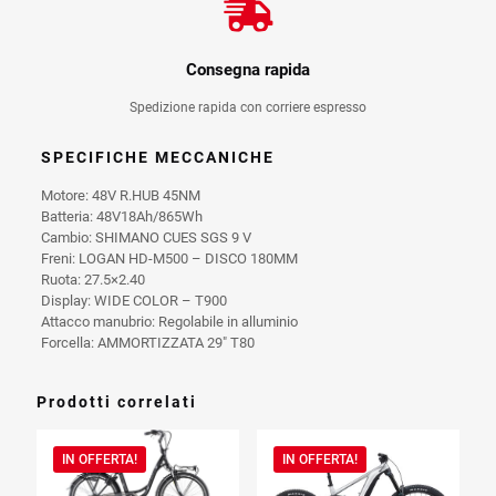
Consegna rapida
Spedizione rapida con corriere espresso
SPECIFICHE MECCANICHE
Motore:
48V R.HUB 45NM
Batteria:
48V18Ah/865Wh
Cambio:
SHIMANO CUES SGS 9 V
Freni:
LOGAN HD-M500 – DISCO 180MM
Ruota:
27.5×2.40
Display:
WIDE COLOR – T900
Attacco manubrio:
Regolabile in alluminio
Forcella:
AMMORTIZZATA 29″ T80
Prodotti correlati
IN OFFERTA!
IN OFFERTA!