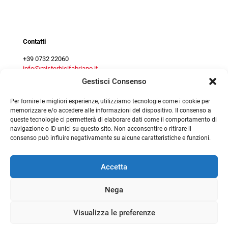
Contact centre
Contatti
+39 0732 22060
info@misterbicifabriano.it
Gestisci Consenso
Per fornire le migliori esperienze, utilizziamo tecnologie come i cookie per
memorizzare e/o accedere alle informazioni del dispositivo. Il consenso a
queste tecnologie ci permetterà di elaborare dati come il comportamento di
navigazione o ID unici su questo sito. Non acconsentire o ritirare il
consenso può influire negativamente su alcune caratteristiche e funzioni.
©
2026
Mister Bici srl - P.Iva 02294160425 |
|
Privacy Policy
|
Preferenze Cookie
|
Preferenze Cookie
|
Cookie Policy
Termini e condizioni
Accetta
Nega
Visualizza le preferenze
0