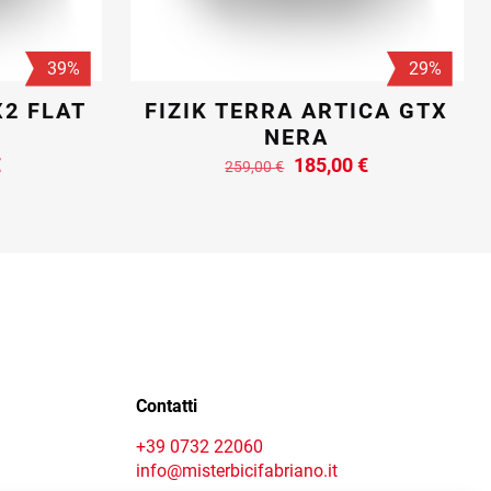
39%
29%
X2 FLAT
FIZIK TERRA ARTICA GTX
NERA
Il
Il
Il
€
185,00
€
259,00
€
prezzo
prezzo
prezzo
Questo
le
attuale
originale
attuale
prodotto
è:
era:
è:
ha
€.
79,00 €.
259,00 €.
185,00 €.
più
varianti.
Le
opzioni
Contact centre
o
possono
essere
Contatti
scelte
nella
+39 0732 22060
pagina
info@misterbicifabriano.it
del