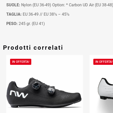
SUOLE:
Nylon (EU 36-49) Option: * Carbon UD Air (EU 38-4
TAGLIA:
EU 36-49 // EU 38½ – 45½
PESO:
245 gr. (EU 41)
Prodotti correlati
IN OFFERTA!
IN OFFERTA!