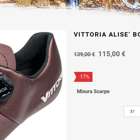
VITTORIA ALISE’ 
Il
Il
115,00
€
139,00
€
prezzo
prez
originale
attu
era:
è:
17%
139,00 €.
115,
Misura Scarpe
37