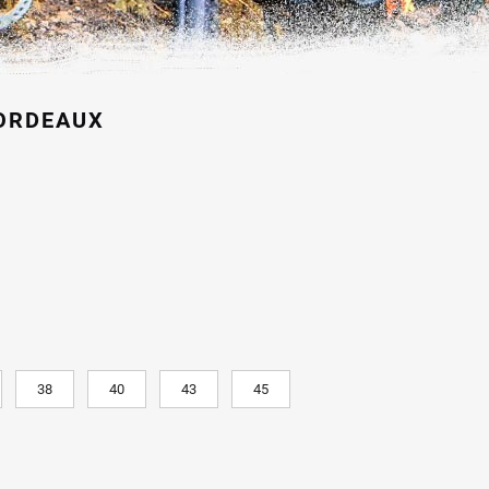
BORDEAUX
zo
ale
00 €.
38
40
43
45