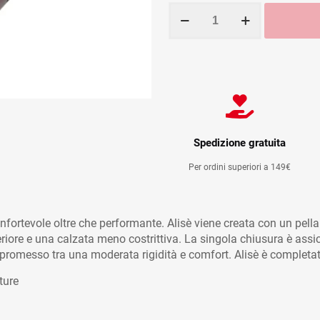
VITTORIA
ALISE'
BORDEAUX
quantità
Spedizione gratuita
Per ordini superiori a 149€
nfortevole oltre che performante. Alisè viene creata con un pella
eriore e una calzata meno costrittiva. La singola chiusura è ass
mpromesso tra una moderata rigidità e comfort. Alisè è completat
ture