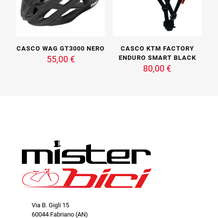
pagina
possono
del
essere
prodotto
scelte
nella
pagina
CASCO WAG GT3000 NERO
CASCO KTM FACTORY
del
55,00
€
ENDURO SMART BLACK
prodotto
80,00
€
Questo
prodotto
Questo
ha
prodotto
più
ha
varianti.
più
Le
varianti.
opzioni
Le
possono
opzioni
essere
possono
scelte
essere
nella
scelte
pagina
nella
del
pagina
prodotto
del
prodotto
Via B. Gigli 15
60044 Fabriano (AN)