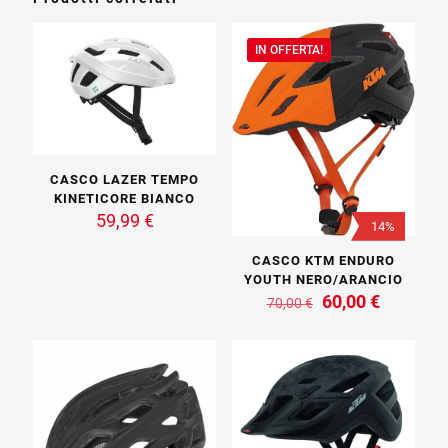
IN OFFERTA!
CASCO LAZER TEMPO
KINETICORE BIANCO
59,99
€
14%
Questo
CASCO KTM ENDURO
prodotto
YOUTH NERO/ARANCIO
ha
Il
Il
60,00
€
70,00
€
più
prezzo
prezzo
varianti.
Questo
originale
attuale
Le
prodotto
era:
è:
opzioni
ha
70,00 €.
60,00 €.
possono
più
essere
varianti.
scelte
Le
nella
opzioni