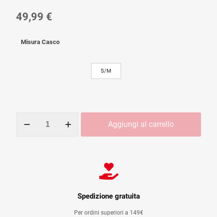
49,99
€
Misura Casco
S/M
CASCO
Aggiungi al carrello
GIANT
COMPEL
MIPS
BLU
quantità
Spedizione gratuita
Per ordini superiori a 149€