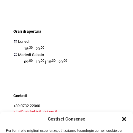
orari
Orari di apertura
Lunedì
30
00
15:
- 20:
Martedì-Sabato
00
00
30
00
09:
- 13:
| 15:
- 20:
Contact centre
Contatti
+39 0732 22060
info@misterbicifabriano.it
Gestisci Consenso
Per fornire le migliori esperienze, utilizziamo tecnologie come i cookie per