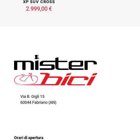
scelte
XP SUV CROSS
originale
attua
nella
2.999,00
€
era:
è:
pagina
1.307,00 €.
1.000
del
prodotto
Via B. Gigli 15
60044 Fabriano (AN)
orari
Orari di apertura