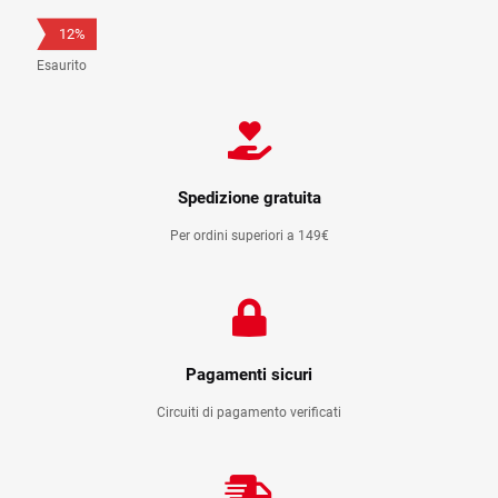
originale
attuale
12%
era:
è:
1.799,00 €.
1.590,00 €.
Esaurito
Spedizione gratuita
Per ordini superiori a 149€
Pagamenti sicuri
Circuiti di pagamento verificati