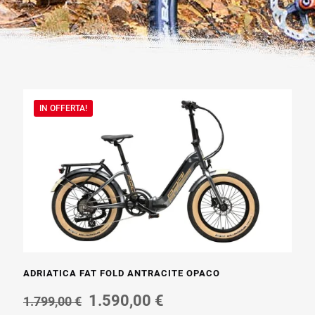
IN OFFERTA!
ADRIATICA FAT FOLD ANTRACITE OPACO
Il
Il
1.590,00
€
1.799,00
€
prezzo
prezzo