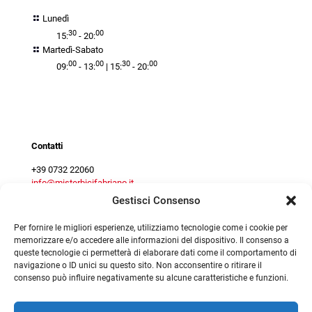
Lunedì
30
00
15:
- 20:
Martedì-Sabato
00
00
30
00
09:
- 13:
| 15:
- 20:
Contact centre
Contatti
+39 0732 22060
info@misterbicifabriano.it
Gestisci Consenso
Per fornire le migliori esperienze, utilizziamo tecnologie come i cookie per
memorizzare e/o accedere alle informazioni del dispositivo. Il consenso a
queste tecnologie ci permetterà di elaborare dati come il comportamento di
navigazione o ID unici su questo sito. Non acconsentire o ritirare il
consenso può influire negativamente su alcune caratteristiche e funzioni.
©
2026
Mister Bici srl - P.Iva 02294160425 |
|
Privacy Policy
|
Preferenze Cookie
|
Preferenze Cookie
|
Cookie Policy
Termini e condizioni