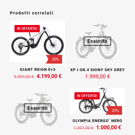
Prodotti correlati
IN OFFERTA!
Esaurito
25%
GIANT REIGN E+3
XP I-D8.4 SHINY SKY GREY
Il
Il
4.199,00
€
1.999,00
€
5.599,00
€
prezzo
prezzo
Questo
originale
attuale
prodotto
era:
è:
ha
IN OFFERTA!
5.599,00 €.
4.199,00 €.
più
varianti.
Esaurito
23%
Le
opzioni
OLYMPIA ENERGO’ NERO
possono
Il
Il
1.000,00
€
1.307,00
€
essere
prezzo
prezz