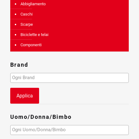
Abbigliamento
Caschi
Scarpe
Biciclette e telai
Componenti
Brand
Applica
Uomo/Donna/Bimbo