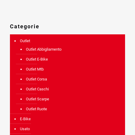
era:
è:
10.999,00 €.
7.699,00 €.
Categorie
Outlet
Outlet Abbigliamento
Outlet E-Bike
Outlet Mtb
Outlet Corsa
Outlet Caschi
Outlet Scarpe
Outlet Ruote
E-Bike
Usato