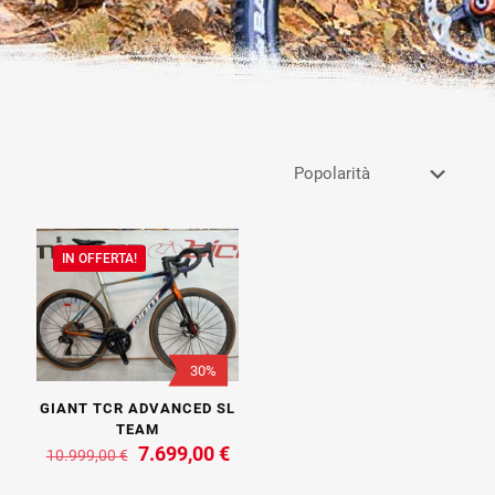
IN OFFERTA!
30%
GIANT TCR ADVANCED SL
TEAM
Il
Il
7.699,00
€
10.999,00
€
prezzo
prezzo
originale
attuale