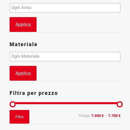
Applica
Materiale
Applica
Filtra per prezzo
Prezzo
Prezzo
Prezzo:
7.690 €
—
7.700 €
Filtra
Min
Max