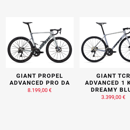
da
1.550,00 €
a
1.769,00 €
GIANT PROPEL
GIANT TC
ADVANCED PRO DA
ADVANCED 1 
DREAMY BL
8.199,00
€
3.399,00
€