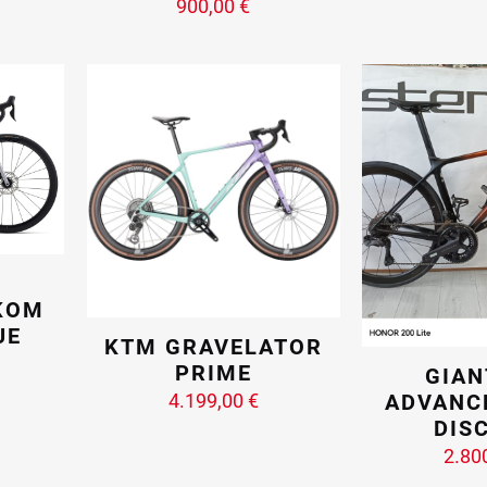
900,00
€
R
KOM
UE
KTM GRAVELATOR
PRIME
GIAN
ADVANC
4.199,00
€
DISC
2.80