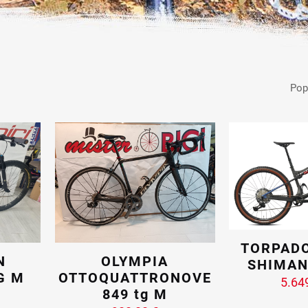
TORPAD
N
OLYMPIA
SHIMAN
G M
OTTOQUATTRONOVE
5.64
849 tg M