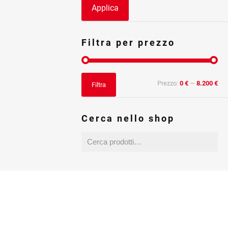
Applica
Filtra per prezzo
Prezzo
Prezzo
Prezzo:
0 €
—
8.200 €
Filtra
Min
Max
Cerca nello shop
Contact centre