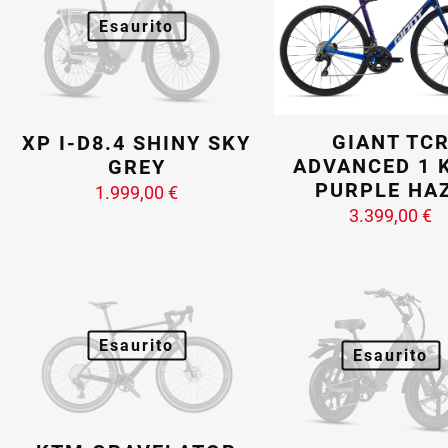
Esaurito
GIANT TC
XP I-D8.4 SHINY SKY
ADVANCED 1 
GREY
PURPLE HA
1.999,00
€
3.399,00
€
Esaurito
Esaurito