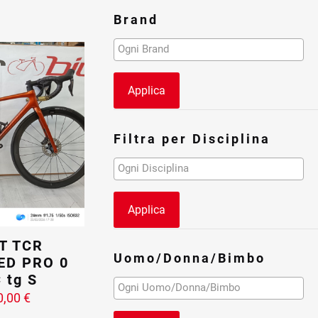
Brand
Applica
Filtra per Disciplina
Applica
T TCR
Uomo/Donna/Bimbo
ED PRO 0
 tg S
0,00
€