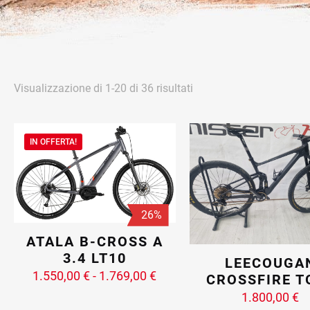
Popolarità
Visualizzazione di 1-20 di 36 risultati
IN OFFERTA!
26%
ATALA B-CROSS A
3.4 LT10
LEECOUGA
Fascia
1.550,00
€
-
1.769,00
€
CROSSFIRE T
di
1.800,00
€
prezzo: