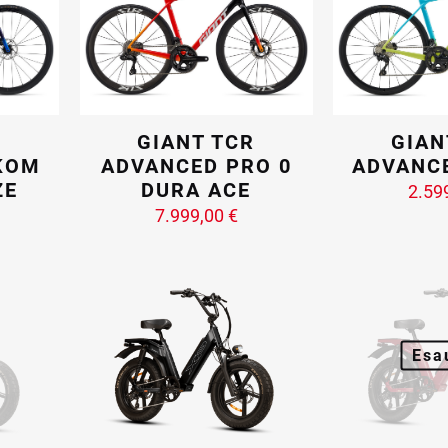
R
GIANT TCR
GIAN
KOM
ADVANCED PRO 0
ADVANC
ZE
DURA ACE
2.59
7.999,00
€
Esa