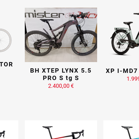
TOR
BH XTEP LYNX 5.5
XP I-MD7
PRO S tg S
1.99
2.400,00
€