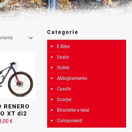
Categorie
E-Bike
Usato
Outlet
Abbigliamento
Caschi
Scarpe
O RENERO
Biciclette e telai
O XT di2
9,00
€
Componenti