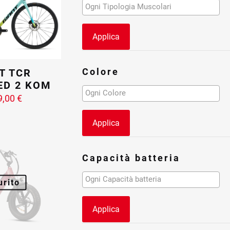
Applica
Colore
T TCR
ED 2 KOM
9,00
€
Applica
Capacità batteria
urito
Applica